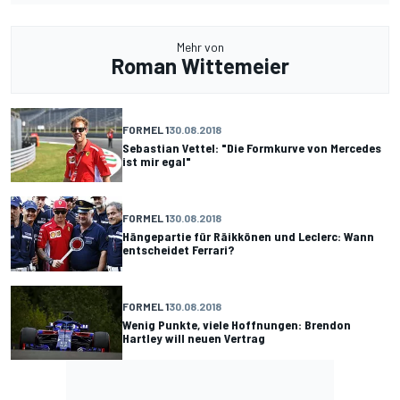
Mehr von
Roman Wittemeier
FORMEL 1
30.08.2018
Sebastian Vettel: "Die Formkurve von Mercedes
ist mir egal"
FORMEL 1
30.08.2018
Hängepartie für Räikkönen und Leclerc: Wann
entscheidet Ferrari?
FORMEL 1
30.08.2018
Wenig Punkte, viele Hoffnungen: Brendon
Hartley will neuen Vertrag