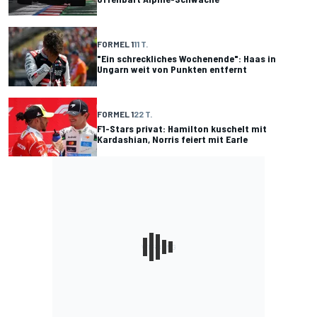
FORMEL 1
11 T.
"Ein schreckliches Wochenende": Haas in
Ungarn weit von Punkten entfernt
FORMEL 1
22 T.
F1-Stars privat: Hamilton kuschelt mit
Kardashian, Norris feiert mit Earle