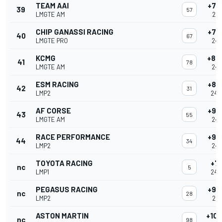
TEAM AAI
+78
39
57
LMGTE AM
24:
CHIP GANASSI RACING
+78
40
67
LMGTE PRO
24:
KCMG
+84
41
78
LMGTE AM
24:
ESM RACING
+87
42
31
LMP2
24:
AF CORSE
+95
43
55
LMGTE AM
24:
RACE PERFORMANCE
+95
44
34
LMP2
24:
TOYOTA RACING
+7
nc
5
LMP1
24:
PEGASUS RACING
+92
nc
28
LMP2
22:
ASTON MARTIN
+10
nc
98