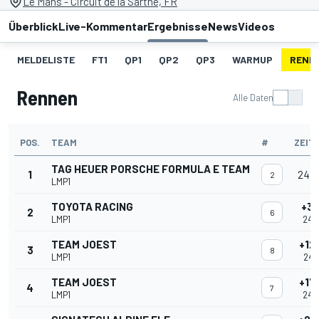
Le Mans - Circuit de la Sarthe, FR
Überblick
Live-Kommentar
Ergebnisse
News
Videos
MELDELISTE
FT1
QP1
QP2
QP3
WARMUP
RENN
Rennen
Alle Daten
POS.
TEAM
#
ZEIT
TAG HEUER PORSCHE FORMULA E TEAM
1
24:0
2
LMP1
TOYOTA RACING
+3 
2
6
LMP1
24:
TEAM JOEST
+12
3
8
LMP1
24:
TEAM JOEST
+17
4
7
LMP1
24: