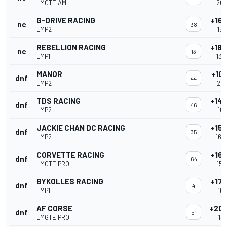
LMGTE AM
20:
G-DRIVE RACING
+16
nc
38
LMP2
15:
REBELLION RACING
+18
nc
13
LMP1
13:
MANOR
+10
dnf
44
LMP2
20:
TDS RACING
+14
dnf
46
LMP2
16:
JACKIE CHAN DC RACING
+15
dnf
35
LMP2
16:
CORVETTE RACING
+16
dnf
64
LMGTE PRO
15:
BYKOLLES RACING
+17
dnf
4
LMP1
16:
AF CORSE
+205
dnf
51
LMGTE PRO
13: