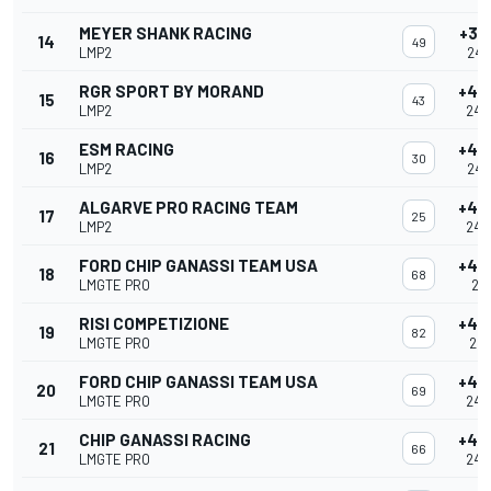
MEYER SHANK RACING
+39
14
49
LMP2
24:
RGR SPORT BY MORAND
+40
15
43
LMP2
24:
ESM RACING
+43
16
30
LMP2
24:
ALGARVE PRO RACING TEAM
+43
17
25
LMP2
24:
FORD CHIP GANASSI TEAM USA
+44
18
68
LMGTE PRO
24:
RISI COMPETIZIONE
+44
19
82
LMGTE PRO
24:
FORD CHIP GANASSI TEAM USA
+44
20
69
LMGTE PRO
24:
CHIP GANASSI RACING
+45
21
66
LMGTE PRO
24: