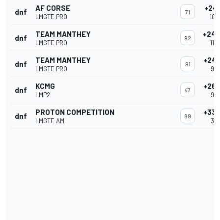
AF CORSE
+24
dnf
71
LMGTE PRO
10:
TEAM MANTHEY
+244
dnf
92
LMGTE PRO
11:
TEAM MANTHEY
+249
dnf
91
LMGTE PRO
9:5
KCMG
+268
dnf
47
LMP2
9:2
PROTON COMPETITION
+334
dnf
89
LMGTE AM
3:5