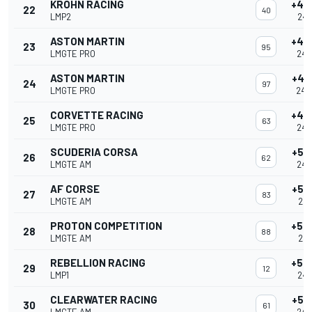
KROHN RACING
+46
22
40
LMP2
24:
ASTON MARTIN
+46
23
95
LMGTE PRO
24:
ASTON MARTIN
+47
24
97
LMGTE PRO
24:
CORVETTE RACING
+48
25
63
LMGTE PRO
24:
SCUDERIA CORSA
+53
26
62
LMGTE AM
24:
AF CORSE
+53
27
83
LMGTE AM
24:
PROTON COMPETITION
+54
28
88
LMGTE AM
24:
REBELLION RACING
+54
29
12
LMP1
24:
CLEARWATER RACING
+55
30
61