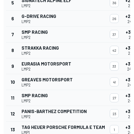
SIGNATECH ALPINE ELF
+27
5
36
LMP2
24:
G-DRIVE RACING
+27
6
26
LMP2
24:
SMP RACING
+31
7
37
LMP2
24:
STRAKKA RACING
+33
8
42
LMP2
24:
EURASIA MOTORSPORT
+36
9
33
LMP2
24:
GREAVES MOTORSPORT
+36
10
41
LMP2
24:
SMP RACING
+37
11
27
LMP2
24:
PANIS-BARTHEZ COMPETITION
+37
12
23
LMP2
24:
TAG HEUER PORSCHE FORMULA E TEAM
+38
13
1
LMP1
24: