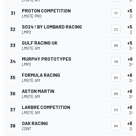
LMGTE AM
24:
PROTON COMPETITION
+55
31
77
LMGTE PRO
24:
SO24 ! BY LOMBARD RACING
+56
32
22
LMP2
24:
GULF RACING UK
+56
33
86
LMGTE AM
24:
MURPHY PROTOTYPES
+61
34
48
LMP2
24:
FORMULA RACING
+65
35
60
LMGTE AM
24:
ASTON MARTIN
+66
36
99
LMGTE AM
24:
LARBRE COMPETITION
+68
37
50
LMGTE AM
24:
OAK RACING
+69
38
84
CDNT
24: