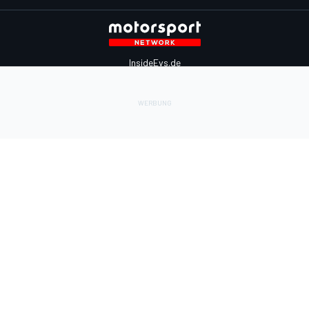
InsideEvs.de
Motor1.com
Motorsportjobs.com
Autosport.com
Motorsportstats.com
Kontaktiere uns
Feedback
Werben auf Motorsport.com
Kontaktiere uns
sales@motorsport.com
Hans-Pinsel-Straße 9b
85540 Haar
Germany
Nutzungsbedingungen
Cookie-Richtlinien
Datenschutzrichtlinie
Utiq verwalten
© 2026
Motorsport Network
Alle Rechte vorbehalten.