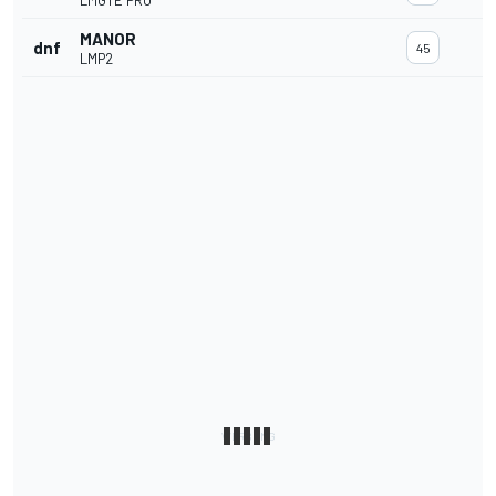
LMGTE PRO
3
MANOR
dnf
45
LMP2