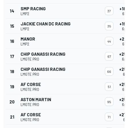
SMP RACING
+18
14
37
LMP2
6:0
JACKIE CHAN DC RACING
+19
15
35
LMP2
6:0
MANOR
+21
16
44
LMP2
6:0
CHIP GANASSI RACING
+25
17
67
LMGTE PRO
6:0
CHIP GANASSI RACING
+25
18
66
LMGTE PRO
6:0
AF CORSE
+25
19
51
LMGTE PRO
6:0
ASTON MARTIN
+25
20
95
LMGTE PRO
6:0
AF CORSE
+27
21
71
LMGTE PRO
6:0