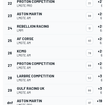
PROTON COMPETITION
+27
22
77
LMGTE PRO
6:0
ASTON MARTIN
+29
23
98
LMGTE AM
6:0
REBELLION RACING
+29
24
13
LMP1
6:0
AF CORSE
+29
25
83
LMGTE AM
6:0
KCMG
+29
26
78
LMGTE AM
6:0
PROTON COMPETITION
+29
27
88
LMGTE AM
6:0
LARBRE COMPETITION
+31
28
50
LMGTE AM
6:0
GULF RACING UK
+31
29
86
LMGTE AM
6:0
ASTON MARTIN
+194
dnf
97