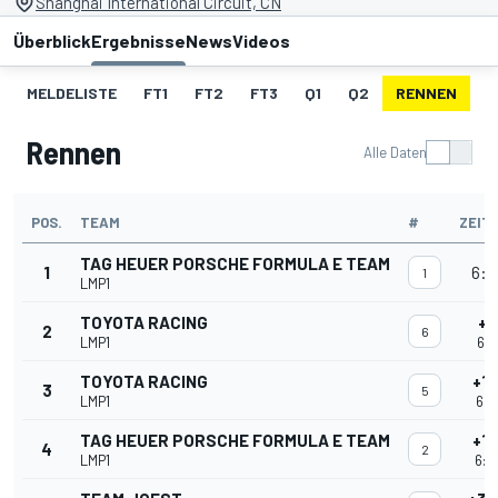
Shanghai International Circuit, CN
Überblick
Ergebnisse
News
Videos
MELDELISTE
FT1
FT2
FT3
Q1
Q2
RENNEN
S
Rennen
Alle Daten
POS.
TEAM
#
ZEIT
TAG HEUER PORSCHE FORMULA E TEAM
1
6:0
1
LMP1
TOYOTA RACING
+5
2
6
LMP1
6:0
TOYOTA RACING
+1'
3
5
LMP1
6:0
TAG HEUER PORSCHE FORMULA E TEAM
+1'
4
2
LMP1
6:0