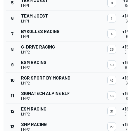
TEAM JOEST
+3 
5
8
LMP1
6:0
TEAM JOEST
+14
6
7
LMP1
6:0
BYKOLLES RACING
+14
7
4
LMP1
6:0
G-DRIVE RACING
+15
8
26
LMP2
6:0
ESM RACING
+16
9
30
LMP2
6:0
RGR SPORT BY MORAND
+16
10
43
LMP2
6:0
SIGNATECH ALPINE ELF
+16
11
36
LMP2
6:0
ESM RACING
+16
12
31
LMP2
6:0
SMP RACING
+18
13
27
LMP2
6:0