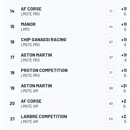
AF CORSE
+15
14
71
LMGTE PRO
6:0
MANOR
+16
15
44
LMP2
6:0
CHIP GANASSI RACING
+16
16
67
LMGTE PRO
6:0
ASTON MARTIN
+16
17
97
LMGTE PRO
6:0
PROTON COMPETITION
+18
18
77
LMGTE PRO
6:0
ASTON MARTIN
+20
19
98
LMGTE AM
6:0
AF CORSE
+21
20
83
LMGTE AM
6:0
LARBRE COMPETITION
+21
21
50
LMGTE AM
6:0