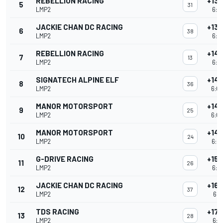
REBELLION RACING
+13
5
31
LMP2
6:0
JACKIE CHAN DC RACING
+13
6
38
LMP2
6:0
REBELLION RACING
+14
7
13
LMP2
6:0
SIGNATECH ALPINE ELF
+14
8
36
LMP2
6:02
MANOR MOTORSPORT
+14
9
25
LMP2
6:02
MANOR MOTORSPORT
+14
10
24
LMP2
6:02
G-DRIVE RACING
+15
11
26
LMP2
6:0
JACKIE CHAN DC RACING
+16
12
37
LMP2
6:0
TDS RACING
+17
13
28
LMP2
6:0