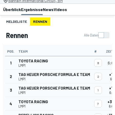
Bahrain International Circuit, BH
Überblick
Ergebnisse
News
Videos
MELDELISTE
RENNEN
Rennen
Alle Daten
POS.
TEAM
#
ZEIT
TOYOTA RACING
1
6:01
8
LMP1
TAG HEUER PORSCHE FORMULA E TEAM
+1
2
2
LMP1
6:0
TAG HEUER PORSCHE FORMULA E TEAM
+1
3
1
LMP1
6:0
TOYOTA RACING
+3 
4
7
LMP1
6:02