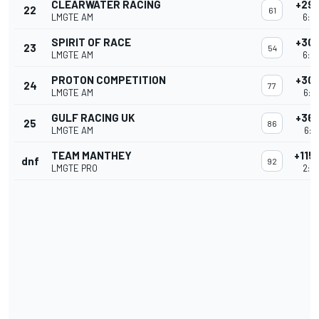
CLEARWATER RACING
+29
22
61
LMGTE AM
6:02
SPIRIT OF RACE
+30
23
54
LMGTE AM
6:02
PROTON COMPETITION
+30
24
77
LMGTE AM
6:0
GULF RACING UK
+36
25
86
LMGTE AM
6:0
TEAM MANTHEY
+115
dnf
92
LMGTE PRO
2:52