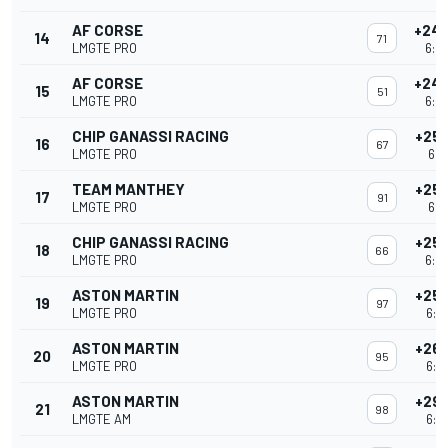
AF CORSE
+24 
14
71
LMGTE PRO
6:02
AF CORSE
+24 
15
51
LMGTE PRO
6:02
CHIP GANASSI RACING
+25
16
67
LMGTE PRO
6:0
TEAM MANTHEY
+25
17
91
LMGTE PRO
6:0
CHIP GANASSI RACING
+25
18
66
LMGTE PRO
6:02
ASTON MARTIN
+25
19
97
LMGTE PRO
6:0
ASTON MARTIN
+26
20
95
LMGTE PRO
6:0
ASTON MARTIN
+29
21
98
LMGTE AM
6:0