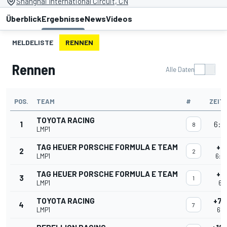
Shanghai International Circuit, CN
Überblick
Ergebnisse
News
Videos
MELDELISTE
RENNEN
Rennen
Alle Daten
POS.
TEAM
#
ZEIT
TOYOTA RACING
1
6:0
8
LMP1
TAG HEUER PORSCHE FORMULA E TEAM
+1
2
2
LMP1
6:0
TAG HEUER PORSCHE FORMULA E TEAM
+1
3
1
LMP1
6:0
TOYOTA RACING
+7 
4
7
LMP1
6:0