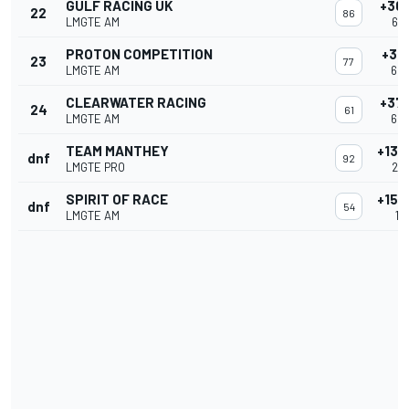
GULF RACING UK
+30
22
86
LMGTE AM
6:0
PROTON COMPETITION
+31
23
77
LMGTE AM
6:0
CLEARWATER RACING
+37
24
61
LMGTE AM
6:0
TEAM MANTHEY
+130
dnf
92
LMGTE PRO
2:1
SPIRIT OF RACE
+158
dnf
54
LMGTE AM
1:2