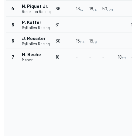
N. Piquet Jr.
4
86
18
18
50
-
-
/4
/4
/29
Rebellion Racing
P. Kaffer
5
61
-
-
-
-
18
ByKolles Racing
J. Rossiter
6
30
15
15
-
-
-
/14
/6
ByKolles Racing
M. Beche
7
18
-
-
-
18
-
/17
Manor