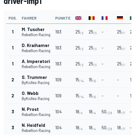
driver-lmp1
POS.
FAHRER
PUNKTE
M. Tuscher
1
193
25
25
-
25
25
/3
/3
/7
Rebellion Racing
D. Kraihamer
1
193
25
25
-
25
25
/3
/3
/7
Rebellion Racing
A. Imperatori
1
193
25
25
-
25
25
/3
/3
/7
Rebellion Racing
S. Trummer
2
109
15
15
-
-
18
/14
/6
ByKolles Racing
O. Webb
2
109
15
15
-
-
18
/14
/6
ByKolles Racing
N. Prost
3
104
18
18
50
18
-
/4
/4
/29
/17
Rebellion Racing
N. Heidfeld
3
104
18
18
50
18
-
/4
/4
/29
/17
Rebellion Racing