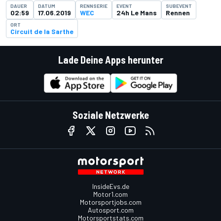
DAUER
DATUM
RENNSERIE
EVENT
SUBEVENT
02:59
17.06.2019
WEC
24h Le Mans
Rennen
ORT
Circuit de la Sarthe
Lade Deine Apps herunter
Soziale Netzwerke
InsideEvs.de
Motor1.com
Motorsportjobs.com
Autosport.com
Motorsportstats.com