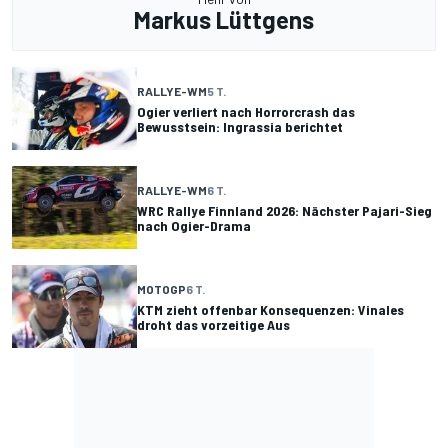
Markus Lüttgens
RALLYE-WM
5 T.
Ogier verliert nach Horrorcrash das
Bewusstsein: Ingrassia berichtet
RALLYE-WM
6 T.
WRC Rallye Finnland 2026: Nächster Pajari-Sieg
nach Ogier-Drama
MOTOGP
6 T.
KTM zieht offenbar Konsequenzen: Vinales
droht das vorzeitige Aus