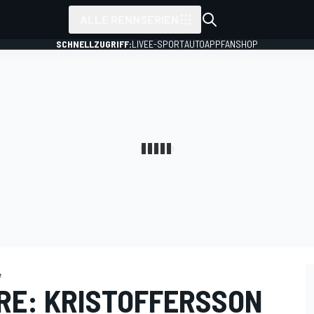
ALLE RENNSERIEN
SCHNELLZUGRIFF:
LIVE
E-SPORT
AUTO
APP
FANSHOP
e
E: KRISTOFFERSSON