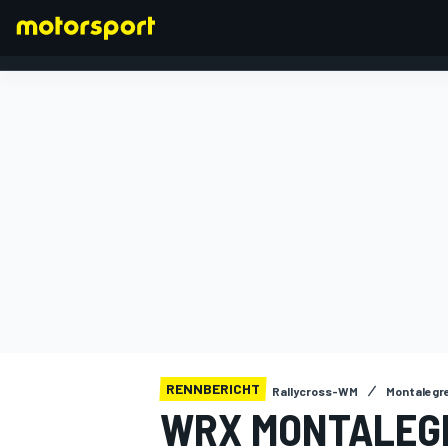
FORMEL 1
RENNBERICHT
Rallycross-WM
Montalegr
WRX MONTALEGR