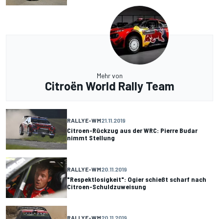
Mehr von
Citroën World Rally Team
RALLYE-WM
21.11.2019
Citroen-Rückzug aus der WRC: Pierre Budar
nimmt Stellung
RALLYE-WM
20.11.2019
"Respektlosigkeit": Ogier schießt scharf nach
Citroen-Schuldzuweisung
RALLYE-WM
20.11.2019