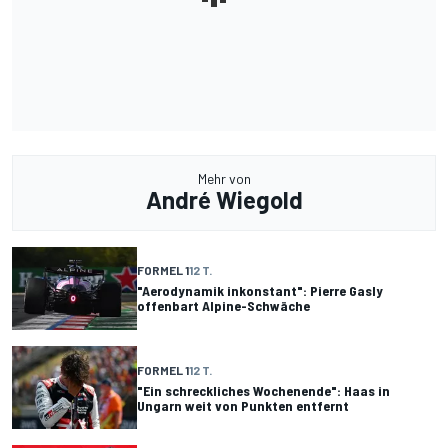
Mehr von
André Wiegold
FORMEL 1
12 T.
"Aerodynamik inkonstant": Pierre Gasly
offenbart Alpine-Schwäche
FORMEL 1
12 T.
"Ein schreckliches Wochenende": Haas in
Ungarn weit von Punkten entfernt