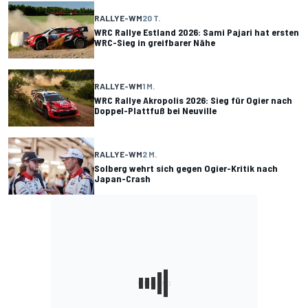
RALLYE-WM
20 T.
WRC Rallye Estland 2026: Sami Pajari hat ersten
WRC-Sieg in greifbarer Nähe
RALLYE-WM
1 M.
WRC Rallye Akropolis 2026: Sieg für Ogier nach
Doppel-Plattfuß bei Neuville
RALLYE-WM
2 M.
Solberg wehrt sich gegen Ogier-Kritik nach
Japan-Crash