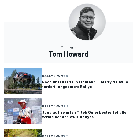
Mehr von
Tom Howard
RALLYE-WM
7 h
Nach Unfallserie in Finnland: Thierry Neuville
fordert langsamere Rallye
RALLYE-WM
4 T.
Jagd auf zehnten Titel: Ogier bestreitet alle
verbleibenden WRC-Rallyes
RALLYE-WM
7 T.