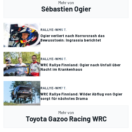
Mehr von
Sébastien Ogier
RALLYE-WM
5 T.
Ogier verliert nach Horrorcrash das
Bewusstsein: Ingrassia berichtet
RALLYE-WM
6 T.
WRC Rallye Finnland: Ogier nach Unfall über
Nacht im Krankenhaus
RALLYE-WM
7 T.
WRC Rallye Finnland: Wilder Abflug von Ogier
sorgt für nächstes Drama
Mehr von
Toyota Gazoo Racing WRC