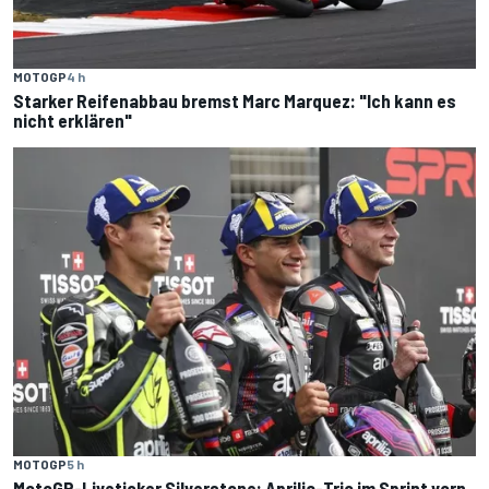
MOTOGP
4 h
Starker Reifenabbau bremst Marc Marquez: "Ich kann es
nicht erklären"
MOTOGP
5 h
MotoGP-Liveticker Silverstone: Aprilia-Trio im Sprint vorn,