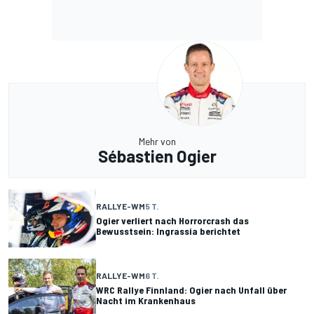
Mehr von
Sébastien Ogier
RALLYE-WM
5 T.
Ogier verliert nach Horrorcrash das
Bewusstsein: Ingrassia berichtet
RALLYE-WM
6 T.
WRC Rallye Finnland: Ogier nach Unfall über
Nacht im Krankenhaus