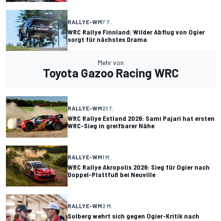
RALLYE-WM
7 T.
WRC Rallye Finnland: Wilder Abflug von Ogier
sorgt für nächstes Drama
Mehr von
Toyota Gazoo Racing WRC
RALLYE-WM
21 T.
WRC Rallye Estland 2026: Sami Pajari hat ersten
WRC-Sieg in greifbarer Nähe
RALLYE-WM
1 M.
WRC Rallye Akropolis 2026: Sieg für Ogier nach
Doppel-Plattfuß bei Neuville
RALLYE-WM
2 M.
Solberg wehrt sich gegen Ogier-Kritik nach