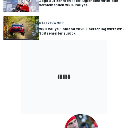
Jagd auf zehnten Titel: Ogier bestreitet alle
verbleibenden WRC-Rallyes
RALLYE-WM
6 T.
WRC Rallye Finnland 2026: Überschlag wirft WM-
Spitzenreiter zurück