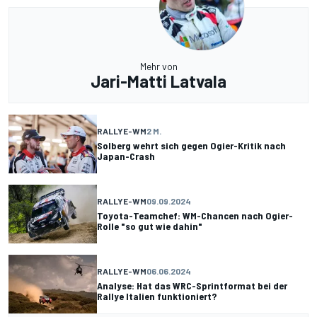
Mehr von
Jari-Matti Latvala
RALLYE-WM
2 M.
Solberg wehrt sich gegen Ogier-Kritik nach
Japan-Crash
RALLYE-WM
09.09.2024
Toyota-Teamchef: WM-Chancen nach Ogier-
Rolle "so gut wie dahin"
RALLYE-WM
06.06.2024
Analyse: Hat das WRC-Sprintformat bei der
Rallye Italien funktioniert?