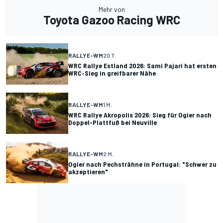
Mehr von
Toyota Gazoo Racing WRC
RALLYE-WM
20 T.
WRC Rallye Estland 2026: Sami Pajari hat ersten
WRC-Sieg in greifbarer Nähe
RALLYE-WM
1 M.
WRC Rallye Akropolis 2026: Sieg für Ogier nach
Doppel-Plattfuß bei Neuville
RALLYE-WM
2 M.
Ogier nach Pechsträhne in Portugal: "Schwer zu
akzeptieren"