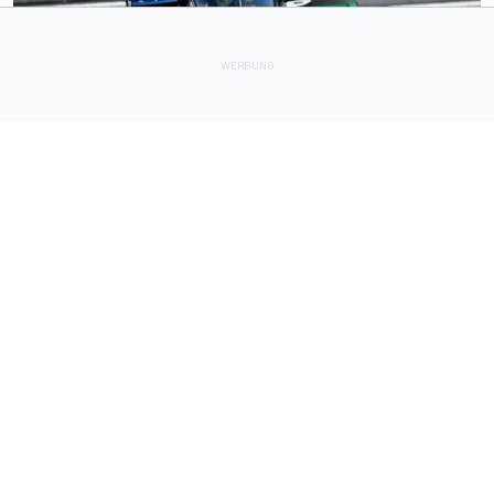
INDYCAR
8 h
IndyCar Portland 2026 FT1: Mick Schumacher ohne Test in
Top 20