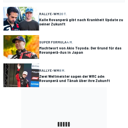
RALLYE-WM
20 T.
Kalle Rovanperä gibt nach Krankheit Update zu
seiner Zukunft
SUPER FORMULA
4 M.
Machtwort von Akio Toyoda: Der Grund für das
Rovanperä-Aus in Japan
RALLYE-WM
8 M.
Zwei Weltmeister sagen der WRC ade:
Rovanperä und Tänak über ihre Zukunft