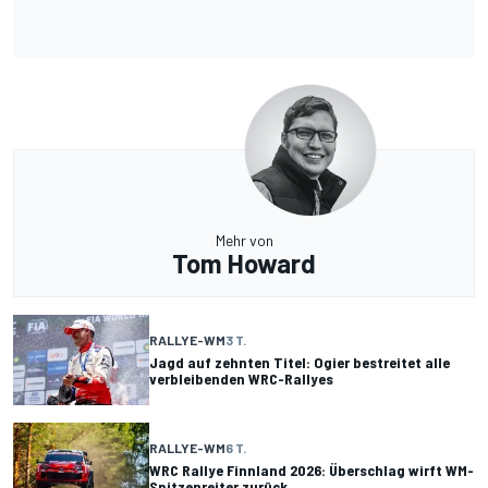
Mehr von
Tom Howard
RALLYE-WM
3 T.
Jagd auf zehnten Titel: Ogier bestreitet alle
verbleibenden WRC-Rallyes
RALLYE-WM
6 T.
WRC Rallye Finnland 2026: Überschlag wirft WM-
Spitzenreiter zurück