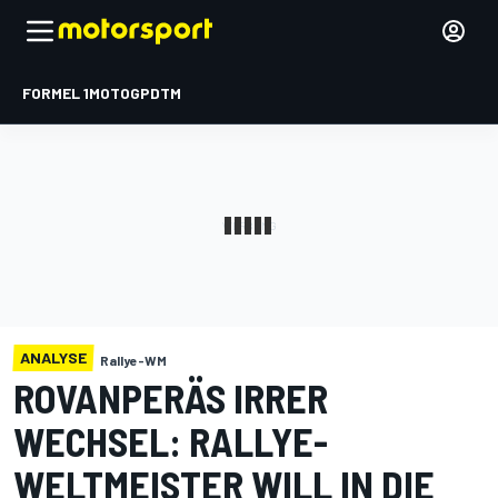
FORMEL 1
MOTOGP
DTM
ANALYSE
Rallye-WM
ROVANPERÄS IRRER
WECHSEL: RALLYE-
WELTMEISTER WILL IN DIE