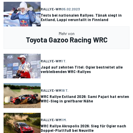
RALLYE-WM
05.02.2023
Tests bei nationalen Rallyes: Tänak siegt in
Estland, Lappi verunfallt in Finnland
Mehr von
Toyota Gazoo Racing WRC
RALLYE-WM
1 T.
Jagd auf zehnten Titel: Ogier bestreitet alle
verbleibenden WRC-Rallyes
RALLYE-WM
18 T.
WRC Rallye Estland 2026: Sami Pajari hat ersten
WRC-Sieg in greifbarer Nähe
RALLYE-WM
1 M.
WRC Rallye Akropolis 2026: Sieg für Ogier nach
Doppel-Plattfuß bei Neuville