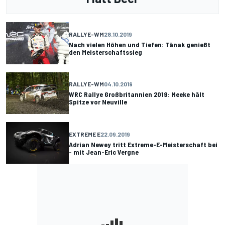
RALLYE-WM
28.10.2019
Nach vielen Höhen und Tiefen: Tänak genießt
den Meisterschaftssieg
RALLYE-WM
04.10.2019
WRC Rallye Großbritannien 2019: Meeke hält
Spitze vor Neuville
EXTREME E
22.09.2019
Adrian Newey tritt Extreme-E-Meisterschaft bei
- mit Jean-Eric Vergne