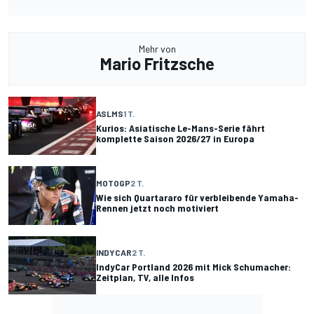
Mehr von
Mario Fritzsche
ASLMS
1 T.
Kurios: Asiatische Le-Mans-Serie fährt
komplette Saison 2026/27 in Europa
MOTOGP
2 T.
Wie sich Quartararo für verbleibende Yamaha-
Rennen jetzt noch motiviert
INDYCAR
2 T.
IndyCar Portland 2026 mit Mick Schumacher:
Zeitplan, TV, alle Infos