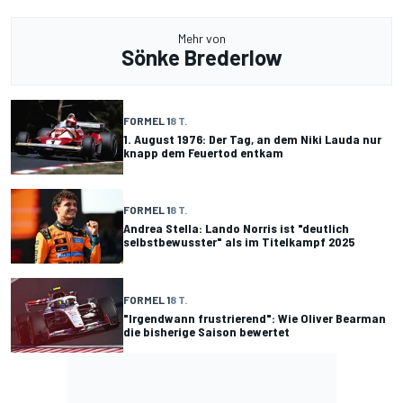
Mehr von
Sönke Brederlow
FORMEL 1
8 T.
1. August 1976: Der Tag, an dem Niki Lauda nur
knapp dem Feuertod entkam
FORMEL 1
8 T.
Andrea Stella: Lando Norris ist "deutlich
selbstbewusster" als im Titelkampf 2025
FORMEL 1
8 T.
"Irgendwann frustrierend": Wie Oliver Bearman
die bisherige Saison bewertet