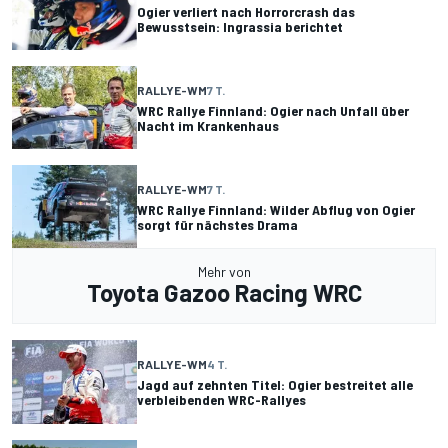
Ogier verliert nach Horrorcrash das
Bewusstsein: Ingrassia berichtet
RALLYE-WM
7 T.
WRC Rallye Finnland: Ogier nach Unfall über
Nacht im Krankenhaus
RALLYE-WM
7 T.
WRC Rallye Finnland: Wilder Abflug von Ogier
sorgt für nächstes Drama
Mehr von
Toyota Gazoo Racing WRC
RALLYE-WM
4 T.
Jagd auf zehnten Titel: Ogier bestreitet alle
verbleibenden WRC-Rallyes