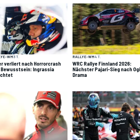
LYE-WM
3 T.
RALLYE-WM
4 T.
er verliert nach Horrorcrash
WRC Rallye Finnland 2026:
 Bewusstsein: Ingrassia
Nächster Pajari-Sieg nach Og
ichtet
Drama