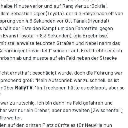
 halbe Minute verlor und auf Rang vier zurückfiel.
allem Sebastien Ogier (Toyota), der die Rallye nach elf von
sprung von 4,6 Sekunden vor Ott Tänak (Hyundai)
s hält der Este den Kampf um den Fahrertitel gegen
yn Evans (Toyota, + 8,3 Sekunden). (
die Ergebnisse
)
mit stellenweise feuchten Straßen und Nebel nahm das
chärdinger Innviertel 1" seinen Lauf. Erst drehte er sich
hrbahn ab und musste auf ein Feld neben der Strecke
 nicht ernsthaft beschädigt wurde, doch die Führung war
prechend groß: "Mein Aufschrieb war zu schnell, es ist
genüber
RallyTV
. "Im Trockenen hätte es geklappt, aber so
"
s war zu rutschig. Ich bin dann ins Feld gefahren und
her war nur ein Dreher, aber den zweiten [Zwischenfall]
lle weiter.
n auf den dritten Platz dürfte es für Neuville nun