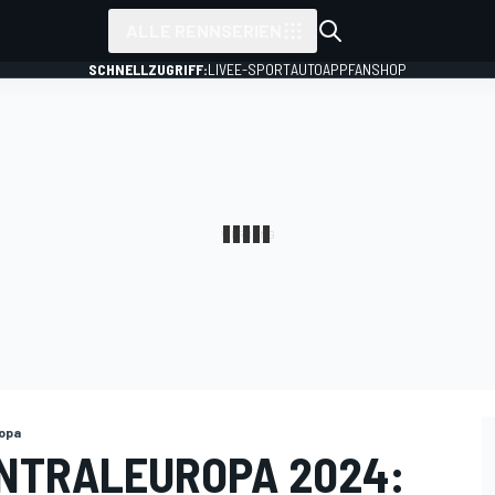
ALLE RENNSERIEN
SCHNELLZUGRIFF:
LIVE
E-SPORT
AUTO
APP
FANSHOP
opa
NTRALEUROPA 2024: