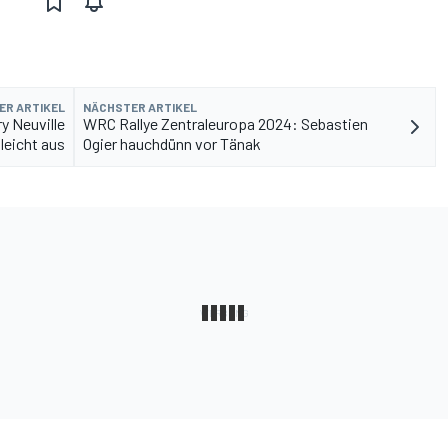
ER ARTIKEL
NÄCHSTER ARTIKEL
y Neuville
WRC Rallye Zentraleuropa 2024: Sebastien
leicht aus
Ogier hauchdünn vor Tänak