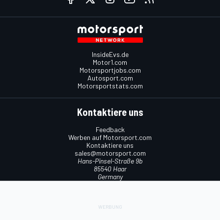
InsideEvs.de
Motor1.com
Motorsportjobs.com
Autosport.com
Motorsportstats.com
Kontaktiere uns
Feedback
Werben auf Motorsport.com
Kontaktiere uns
sales@motorsport.com
Hans-Pinsel-Straße 9b
85540 Haar
Germany
Nutzungsbedingungen
Cookie-Richtlinien
Datenschutzrichtlinie
Utiq verwalten
© 2026
Motorsport Network
Alle Rechte vorbehalten.