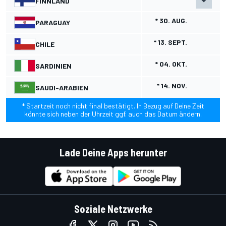
FINNLAND
* 30. AUG.
PARAGUAY
* 13. SEPT.
CHILE
* 04. OKT.
SARDINIEN
* 14. NOV.
SAUDI-ARABIEN
* Startzeit noch nicht final bestätigt. In Bezug auf Deine Zeit
könnte sich neben der Uhrzeit ggf. auch das Datum ändern.
Lade Deine Apps herunter
Soziale Netzwerke