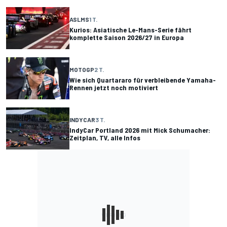
ASLMS
1 T.
Kurios: Asiatische Le-Mans-Serie fährt
komplette Saison 2026/27 in Europa
MOTOGP
2 T.
Wie sich Quartararo für verbleibende Yamaha-
Rennen jetzt noch motiviert
INDYCAR
3 T.
IndyCar Portland 2026 mit Mick Schumacher:
Zeitplan, TV, alle Infos