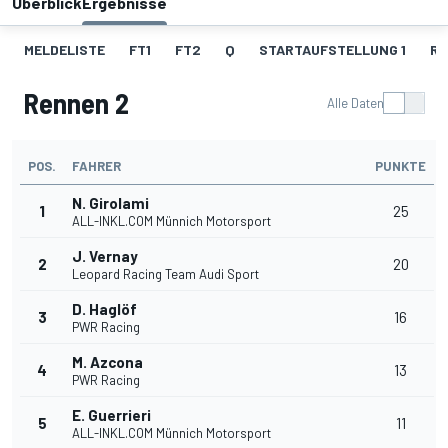
Überblick
Ergebnisse
MELDELISTE
FT1
FT2
Q
STARTAUFSTELLUNG 1
RE
Rennen 2
Alle Daten
POS.
FAHRER
PUNKTE
N. Girolami
1
25
ALL-INKL.COM Münnich Motorsport
J. Vernay
2
20
Leopard Racing Team Audi Sport
D. Haglöf
3
16
PWR Racing
M. Azcona
4
13
PWR Racing
E. Guerrieri
5
11
ALL-INKL.COM Münnich Motorsport