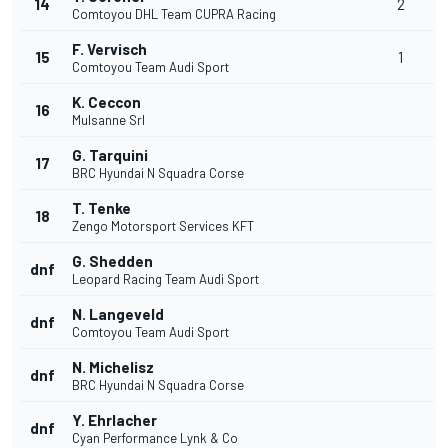
14
2
Comtoyou DHL Team CUPRA Racing
F. Vervisch
15
1
Comtoyou Team Audi Sport
K. Ceccon
16
Mulsanne Srl
G. Tarquini
17
BRC Hyundai N Squadra Corse
T. Tenke
18
Zengo Motorsport Services KFT
G. Shedden
dnf
Leopard Racing Team Audi Sport
N. Langeveld
dnf
Comtoyou Team Audi Sport
N. Michelisz
dnf
BRC Hyundai N Squadra Corse
Y. Ehrlacher
dnf
Cyan Performance Lynk & Co