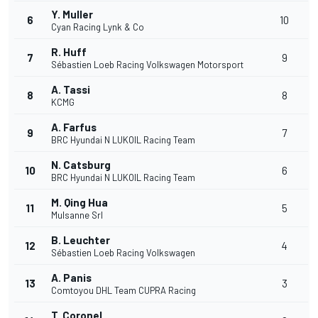
Y. Muller
6
10
Cyan Racing Lynk & Co
R. Huff
7
9
Sébastien Loeb Racing Volkswagen Motorsport
A. Tassi
8
8
KCMG
A. Farfus
9
7
BRC Hyundai N LUKOIL Racing Team
N. Catsburg
10
6
BRC Hyundai N LUKOIL Racing Team
M. Qing Hua
11
5
Mulsanne Srl
B. Leuchter
12
4
Sébastien Loeb Racing Volkswagen
A. Panis
13
3
Comtoyou DHL Team CUPRA Racing
T. Coronel