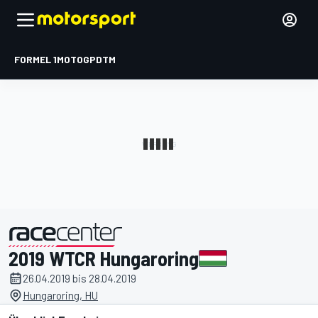
FORMEL 1
MOTOGP
DTM
2019 WTCR Hungaroring
präsentiert von
26.04.2019 bis 28.04.2019
Hungaroring, HU