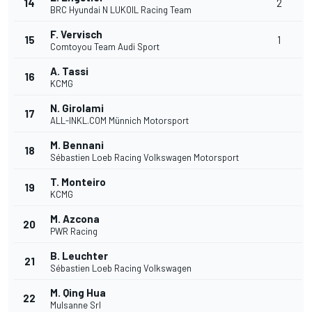
14
2
BRC Hyundai N LUKOIL Racing Team
F. Vervisch
15
1
Comtoyou Team Audi Sport
A. Tassi
16
KCMG
N. Girolami
17
ALL-INKL.COM Münnich Motorsport
M. Bennani
18
Sébastien Loeb Racing Volkswagen Motorsport
T. Monteiro
19
KCMG
M. Azcona
20
PWR Racing
B. Leuchter
21
Sébastien Loeb Racing Volkswagen
M. Qing Hua
22
Mulsanne Srl