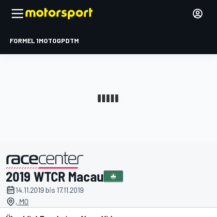
FORMEL 1
MOTOGP
DTM
2019 WTCR Macau
präsentiert von
14.11.2019 bis 17.11.2019
, MO