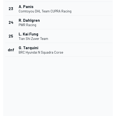
A. Panis
23
Comtoyou DHL Team CUPRA Racing
R. Dahlgren
24
PWR Racing
L. Kai Fung
25
Tian Shi Zuver Team
G. Tarquini
dnf
BRC Hyundai N Squadra Corse