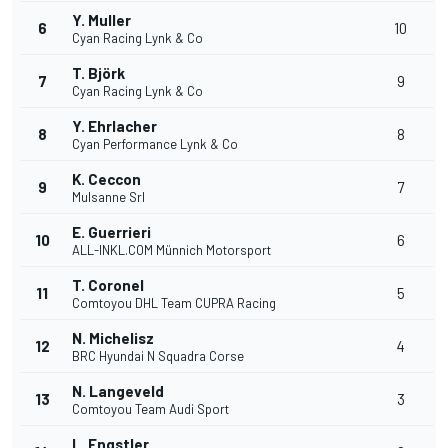
Y. Muller
6
10
Cyan Racing Lynk & Co
T. Björk
7
9
Cyan Racing Lynk & Co
Y. Ehrlacher
8
8
Cyan Performance Lynk & Co
K. Ceccon
9
7
Mulsanne Srl
E. Guerrieri
10
6
ALL-INKL.COM Münnich Motorsport
T. Coronel
11
5
Comtoyou DHL Team CUPRA Racing
N. Michelisz
12
4
BRC Hyundai N Squadra Corse
N. Langeveld
13
3
Comtoyou Team Audi Sport
L. Engstler