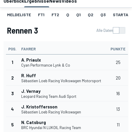
Überblick
Ergebnisse
News
Videos
MELDELISTE
FT1
FT2
Q
Q1
Q2
Q3
STARTAU
Rennen 3
Alle Daten
POS.
FAHRER
PUNKTE
A. Priaulx
1
25
Cyan Performance Lynk & Co
R. Huff
2
20
Sébastien Loeb Racing Volkswagen Motorsport
J. Vernay
3
16
Leopard Racing Team Audi Sport
J. Kristoffersson
4
13
Sébastien Loeb Racing Volkswagen
N. Catsburg
5
11
BRC Hyundai N LUKOIL Racing Team