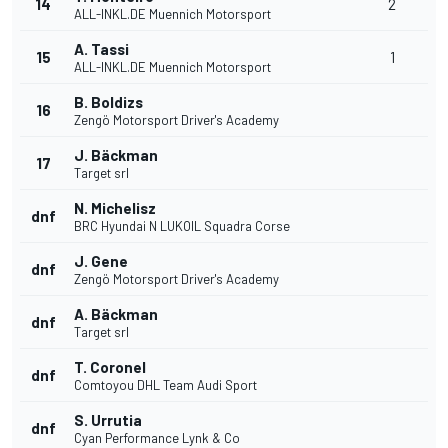
14
2
ALL-INKL.DE Muennich Motorsport
A. Tassi
15
1
ALL-INKL.DE Muennich Motorsport
B. Boldizs
16
Zengö Motorsport Driver's Academy
J. Bäckman
17
Target srl
N. Michelisz
dnf
BRC Hyundai N LUKOIL Squadra Corse
J. Gene
dnf
Zengö Motorsport Driver's Academy
A. Bäckman
dnf
Target srl
T. Coronel
dnf
Comtoyou DHL Team Audi Sport
S. Urrutia
dnf
Cyan Performance Lynk & Co