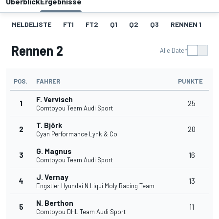
Überblick
Ergebnisse
MELDELISTE
FT1
FT2
Q1
Q2
Q3
RENNEN 1
R
Rennen 2
Alle Daten
POS.
FAHRER
PUNKTE
F. Vervisch
1
25
Comtoyou Team Audi Sport
T. Björk
2
20
Cyan Performance Lynk & Co
G. Magnus
3
16
Comtoyou Team Audi Sport
J. Vernay
4
13
Engstler Hyundai N Liqui Moly Racing Team
N. Berthon
5
11
Comtoyou DHL Team Audi Sport