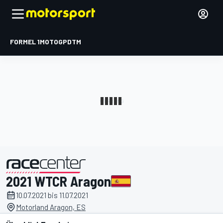
FORMEL 1
MOTOGP
DTM
2021 WTCR Aragon
präsentiert von
10.07.2021 bis 11.07.2021
Motorland Aragon, ES