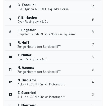
G. Tarquini
6
10
BRC Hyundai N LUKOIL Squadra Corse
Y. Ehrlacher
7
9
Cyan Racing Lynk & Co
L. Engstler
8
8
Engstler Hyundai N Liqui Moly Racing Team
R. Huff
9
7
Zengo Motorsport Services KFT
Y. Muller
10
6
Cyan Racing Lynk & Co
M. Azcona
11
5
Zengo Motorsport Services KFT
N. Girolami
12
4
ALL-INKL.COM Münnich Motorsport
E. Guerrieri
13
3
ALL-INKL.COM Münnich Motorsport
T. Monteiro