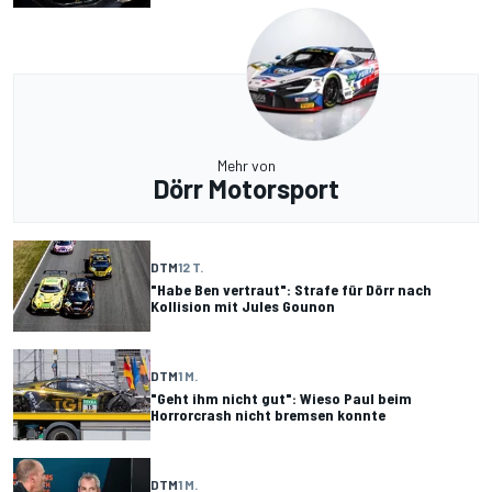
Mehr von
Dörr Motorsport
DTM
12 T.
"Habe Ben vertraut": Strafe für Dörr nach
Kollision mit Jules Gounon
DTM
1 M.
"Geht ihm nicht gut": Wieso Paul beim
Horrorcrash nicht bremsen konnte
DTM
1 M.