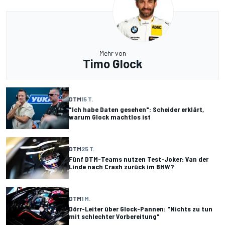
Mehr von
Timo Glock
DTM
15 T.
"Ich habe Daten gesehen": Scheider erklärt,
warum Glock machtlos ist
DTM
25 T.
Fünf DTM-Teams nutzen Test-Joker: Van der
Linde nach Crash zurück im BMW?
DTM
1 M.
Dörr-Leiter über Glock-Pannen: "Nichts zu tun
mit schlechter Vorbereitung"