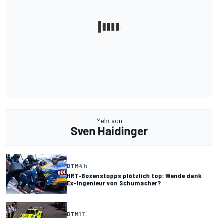
Mehr von
Sven Haidinger
DTM
4 h
HRT-Boxenstopps plötzlich top: Wende dank
Ex-Ingenieur von Schumacher?
DTM
1 T.