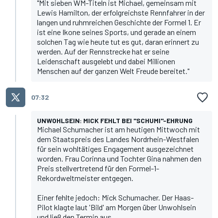
"Mit sieben WM-Titeln ist Michael, gemeinsam mit
Lewis Hamilton, der erfolgreichste Rennfahrer in der
langen und ruhmreichen Geschichte der Formel 1. Er
ist eine Ikone seines Sports, und gerade an einem
solchen Tag wie heute tut es gut, daran erinnert zu
werden. Auf der Rennstrecke hat er seine
Leidenschaft ausgelebt und dabei Millionen
Menschen auf der ganzen Welt Freude bereitet."
07:32
UNWOHLSEIN: MICK FEHLT BEI "SCHUMI"-EHRUNG
Michael Schumacher ist am heutigen Mittwoch mit
dem Staatspreis des Landes Nordrhein-Westfalen
für sein wohltätiges Engagement ausgezeichnet
worden. Frau Corinna und Tochter Gina nahmen den
Preis stellvertretend für den Formel-1-
Rekordweltmeister entgegen.
Einer fehlte jedoch: Mick Schumacher. Der Haas-
Pilot klagte laut 'Bild' am Morgen über Unwohlsein
und ließ den Termin aus.