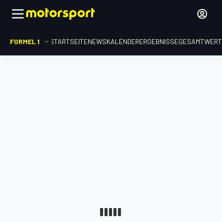
FORMEL 1
STARTSEITE
NEWS
KALENDER
ERGEBNISSE
GESAMTWER