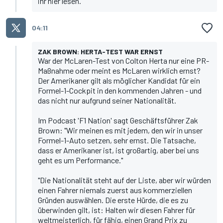
ihr
hier lesen
.
04:11
ZAK BROWN: HERTA-TEST WAR ERNST
War der McLaren-Test von Colton Herta nur eine PR-
Maßnahme oder meint es McLaren wirklich ernst?
Der Amerikaner gilt als möglicher Kandidat für ein
Formel-1-Cockpit in den kommenden Jahren - und
das nicht nur aufgrund seiner Nationalität.
Im Podcast 'F1 Nation' sagt Geschäftsführer Zak
Brown: "Wir meinen es mit jedem, den wir in unser
Formel-1-Auto setzen, sehr ernst. Die Tatsache,
dass er Amerikaner ist, ist großartig, aber bei uns
geht es um Performance."
"Die Nationalität steht auf der Liste, aber wir würden
einen Fahrer niemals zuerst aus kommerziellen
Gründen auswählen. Die erste Hürde, die es zu
überwinden gilt, ist: Halten wir diesen Fahrer für
weltmeisterlich, für fähig, einen Grand Prix zu