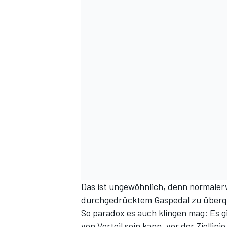
Das ist ungewöhnlich, denn normalerwe
durchgedrücktem Gaspedal zu überqu
So paradox es auch klingen mag: Es gi
von Vorteil sein kann, vor der Zielli