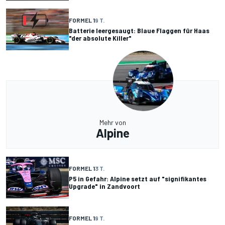
FORMEL 1
9 T.
Batterie leergesaugt: Blaue Flaggen für Haas
"der absolute Killer"
Mehr von
Alpine
FORMEL 1
3 T.
P5 in Gefahr: Alpine setzt auf "signifikantes
Upgrade" in Zandvoort
FORMEL 1
9 T.