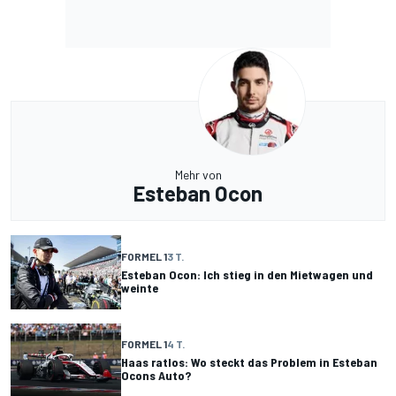
Mehr von
Esteban Ocon
FORMEL 1
3 T.
Esteban Ocon: Ich stieg in den Mietwagen und
weinte
FORMEL 1
4 T.
Haas ratlos: Wo steckt das Problem in Esteban
Ocons Auto?