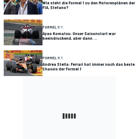
Wie steht die Formel 1 zu den Motorenplänen der
FIA, Stefano?
FORMEL 1
1 T.
Ayao Komatsu: Unser Saisonstart war
beeindruckend, aber dann ...
FORMEL 1
1 T.
Andrea Stella: Ferrari hat immer noch das beste
Chassis der Formel 1