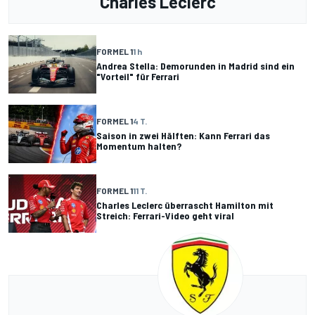
Charles Leclerc
FORMEL 1
1 h
Andrea Stella: Demorunden in Madrid sind ein
"Vorteil" für Ferrari
FORMEL 1
4 T.
Saison in zwei Hälften: Kann Ferrari das
Momentum halten?
FORMEL 1
11 T.
Charles Leclerc überrascht Hamilton mit
Streich: Ferrari-Video geht viral