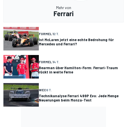
Mehr von
Ferrari
FORMEL 1
2 T.
Ist McLaren jetzt eine echte Bedrohung für
Mercedes und Ferrari?
FORMEL 1
4 T.
Bearman über Hamilton-Form: Ferrari-Traum
rückt in weite Ferne
WEC
6 T.
Technikanalyse Ferrari 499P Evo: Jede Menge
Neuerungen beim Monza-Test