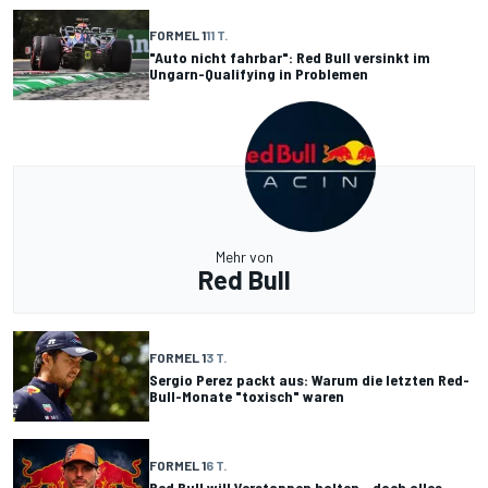
FORMEL 1
11 T.
"Auto nicht fahrbar": Red Bull versinkt im
Ungarn-Qualifying in Problemen
Mehr von
Red Bull
FORMEL 1
3 T.
Sergio Perez packt aus: Warum die letzten Red-
Bull-Monate "toxisch" waren
FORMEL 1
6 T.
Red Bull will Verstappen halten - doch alles