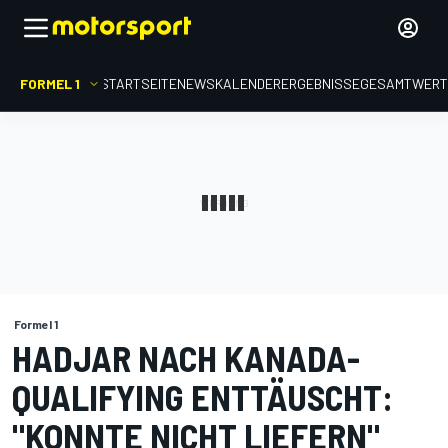
FORMEL 1
STARTSEITE
NEWS
KALENDER
ERGEBNISSE
GESAMTWER
Formel 1
HADJAR NACH KANADA-
QUALIFYING ENTTÄUSCHT:
"KONNTE NICHT LIEFERN"