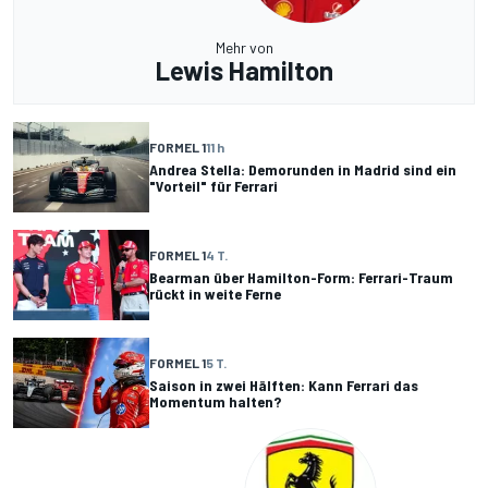
Mehr von
Lewis Hamilton
FORMEL 1
11 h
Andrea Stella: Demorunden in Madrid sind ein
"Vorteil" für Ferrari
FORMEL 1
4 T.
Bearman über Hamilton-Form: Ferrari-Traum
rückt in weite Ferne
FORMEL 1
5 T.
Saison in zwei Hälften: Kann Ferrari das
Momentum halten?