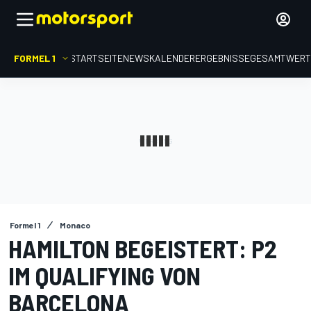
FORMEL 1
STARTSEITE
NEWS
KALENDER
ERGEBNISSE
GESAMTWER
Formel 1
Monaco
HAMILTON BEGEISTERT: P2
IM QUALIFYING VON
BARCELONA