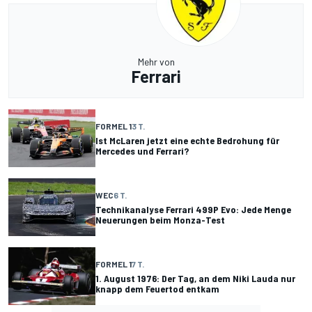
Mehr von
Ferrari
FORMEL 1
3 T.
Ist McLaren jetzt eine echte Bedrohung für
Mercedes und Ferrari?
WEC
6 T.
Technikanalyse Ferrari 499P Evo: Jede Menge
Neuerungen beim Monza-Test
FORMEL 1
7 T.
1. August 1976: Der Tag, an dem Niki Lauda nur
knapp dem Feuertod entkam