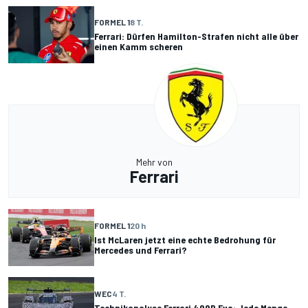
FORMEL 1
8 T.
Ferrari: Dürfen Hamilton-Strafen nicht alle über
einen Kamm scheren
Mehr von
Ferrari
FORMEL 1
20 h
Ist McLaren jetzt eine echte Bedrohung für
Mercedes und Ferrari?
WEC
4 T.
Technikanalyse Ferrari 499P Evo: Jede Menge