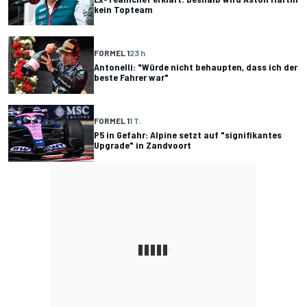
kein Topteam
FORMEL 1
23 h
Antonelli: "Würde nicht behaupten, dass ich der
beste Fahrer war"
FORMEL 1
1 T.
P5 in Gefahr: Alpine setzt auf "signifikantes
Upgrade" in Zandvoort