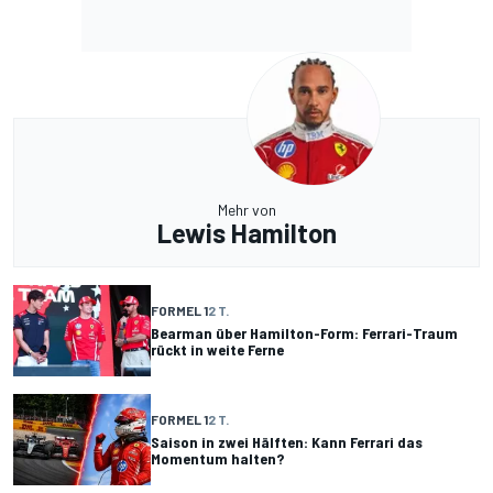
Mehr von
Lewis Hamilton
FORMEL 1
2 T.
Bearman über Hamilton-Form: Ferrari-Traum
rückt in weite Ferne
FORMEL 1
2 T.
Saison in zwei Hälften: Kann Ferrari das
Momentum halten?