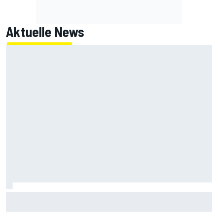
Aktuelle News
MotoGP-Liveticker Silverstone: Super-Samstag mit Quali
und Sprint