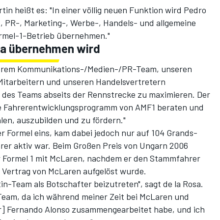
tin heißt es: "In einer völlig neuen Funktion wird Pedro
, PR-, Marketing-, Werbe-, Handels- und allgemeine
rmel-1-Betrieb übernehmen."
sa übernehmen wird
nserem Kommunikations-/Medien-/PR-Team, unseren
itarbeitern und unseren Handelsvertretern
 des Teams abseits der Rennstrecke zu maximieren. Der
eue Fahrerentwicklungsprogramm von AMF1 beraten und
len, auszubilden und zu fördern."
der Formel eins, kam dabei jedoch nur auf 104 Grands-
ahrer aktiv war. Beim Großen Preis von Ungarn 2006
der Formel 1 mit McLaren, nachdem er den Stammfahrer
 Vertrag von McLaren aufgelöst wurde.
in-Team als Botschafter beizutreten", sagt de la Rosa.
m Team, da ich während meiner Zeit bei McLaren und
er] Fernando Alonso zusammengearbeitet habe, und ich