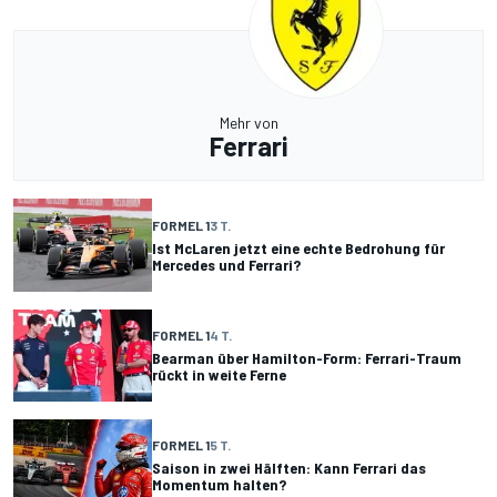
Mehr von
Ferrari
FORMEL 1
3 T.
Ist McLaren jetzt eine echte Bedrohung für
Mercedes und Ferrari?
FORMEL 1
4 T.
Bearman über Hamilton-Form: Ferrari-Traum
rückt in weite Ferne
FORMEL 1
5 T.
Saison in zwei Hälften: Kann Ferrari das
Momentum halten?