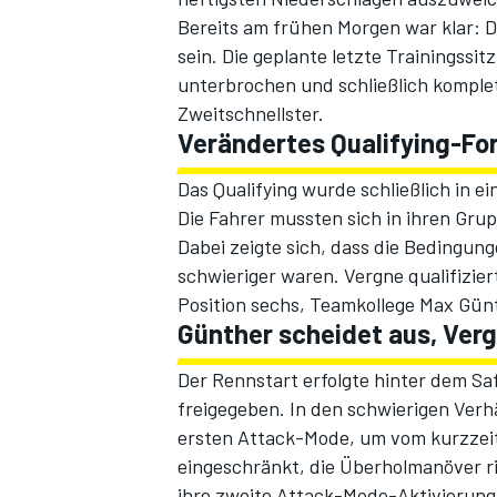
Bereits am frühen Morgen war klar: 
sein. Die geplante letzte Trainingss
unterbrochen und schließlich komple
Zweitschnellster.
Verändertes Qualifying-Fo
Das Qualifying wurde schließlich in 
Die Fahrer mussten sich in ihren Grupp
Dabei zeigte sich, dass die Bedingu
SPORTWAGEN
schwieriger waren. Vergne qualifizier
Position sechs, Teamkollege Max Günt
Günther scheidet aus, Ver
Der Rennstart erfolgte hinter dem S
freigegeben. In den schwierigen Verhä
ersten Attack-Mode, um vom kurzzeiti
eingeschränkt, die Überholmanöver ri
ihre zweite Attack-Mode-Aktivierung 