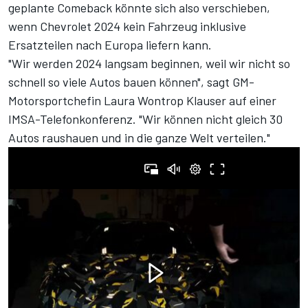
geplante Comeback könnte sich also verschieben,
wenn Chevrolet 2024 kein Fahrzeug inklusive
Ersatzteilen nach Europa liefern kann.
"Wir werden 2024 langsam beginnen, weil wir nicht so
schnell so viele Autos bauen können", sagt GM-
Motorsportchefin Laura Wontrop Klauser auf einer
IMSA-Telefonkonferenz. "Wir können nicht gleich 30
Autos raushauen und in die ganze Welt verteilen."