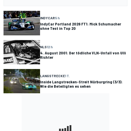
INDYCAR
5 h
IndyCar Portland 2026 FT1: Mick Schumacher
ohne Test in Top 20
NLS
12 h
4. August 2001: Der tödliche VLN-Unfall von Ulli
Richter
LANGSTRECKE
1 T.
Inside Langstrecken-Streit Nürburgring (3/3):
Wie die Beteiligten es sehen