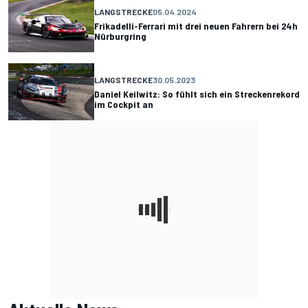
LANGSTRECKE
05.04.2024
Frikadelli-Ferrari mit drei neuen Fahrern bei 24h
Nürburgring
LANGSTRECKE
30.05.2023
Daniel Keilwitz: So fühlt sich ein Streckenrekord
im Cockpit an