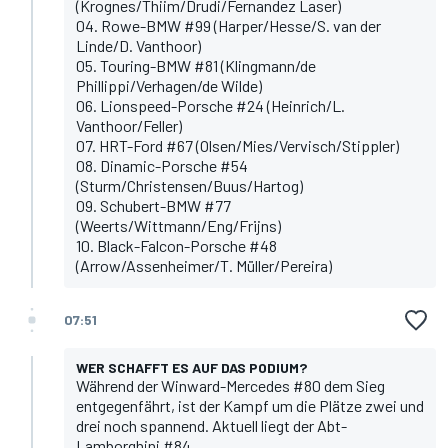
(Krognes/Thiim/Drudi/Fernandez Laser)
04. Rowe-BMW #99 (Harper/Hesse/S. van der
Linde/D. Vanthoor)
05. Touring-BMW #81 (Klingmann/de
Phillippi/Verhagen/de Wilde)
06. Lionspeed-Porsche #24 (Heinrich/L.
Vanthoor/Feller)
07. HRT-Ford #67 (Olsen/Mies/Vervisch/Stippler)
08. Dinamic-Porsche #54
(Sturm/Christensen/Buus/Hartog)
09. Schubert-BMW #77
(Weerts/Wittmann/Eng/Frijns)
10. Black-Falcon-Porsche #48
(Arrow/Assenheimer/T. Müller/Pereira)
07:51
WER SCHAFFT ES AUF DAS PODIUM?
Während der Winward-Mercedes #80 dem Sieg
entgegenfährt, ist der Kampf um die Plätze zwei und
drei noch spannend. Aktuell liegt der Abt-
Lamborghini #84