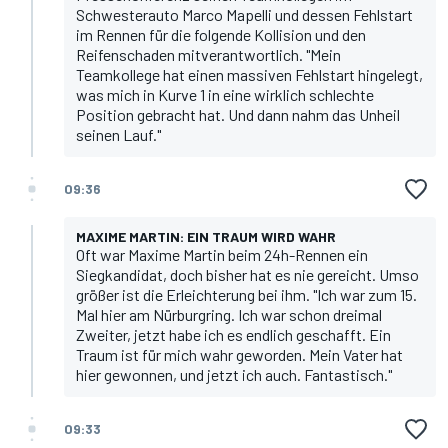
Schwesterauto Marco Mapelli und dessen Fehlstart
im Rennen für die folgende Kollision und den
Reifenschaden mitverantwortlich. "Mein
Teamkollege hat einen massiven Fehlstart hingelegt,
was mich in Kurve 1 in eine wirklich schlechte
Position gebracht hat. Und dann nahm das Unheil
seinen Lauf."
09:36
MAXIME MARTIN: EIN TRAUM WIRD WAHR
Oft war Maxime Martin beim 24h-Rennen ein
Siegkandidat, doch bisher hat es nie gereicht. Umso
größer ist die Erleichterung bei ihm. "Ich war zum 15.
Mal hier am Nürburgring. Ich war schon dreimal
Zweiter, jetzt habe ich es endlich geschafft. Ein
Traum ist für mich wahr geworden. Mein Vater hat
hier gewonnen, und jetzt ich auch. Fantastisch."
09:33