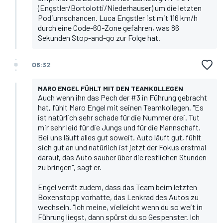
(Engstler/Bortolotti/Niederhauser) um die letzten
Podiumschancen. Luca Engstler ist mit 116 km/h
durch eine Code-60-Zone gefahren, was 86
Sekunden Stop-and-go zur Folge hat.
06:32
MARO ENGEL FÜHLT MIT DEN TEAMKOLLEGEN
Auch wenn ihn das Pech der #3 in Führung gebracht
hat, fühlt Maro Engel mit seinen Teamkollegen. "Es
ist natürlich sehr schade für die Nummer drei. Tut
mir sehr leid für die Jungs und für die Mannschaft.
Bei uns läuft alles gut soweit. Auto läuft gut, fühlt
sich gut an und natürlich ist jetzt der Fokus erstmal
darauf, das Auto sauber über die restlichen Stunden
zu bringen", sagt er.
Engel verrät zudem, dass das Team beim letzten
Boxenstopp vorhatte, das Lenkrad des Autos zu
wechseln. "Ich meine, vielleicht wenn du so weit in
Führung liegst, dann spürst du so Gespenster. Ich