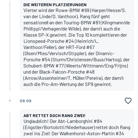
DIE WEITEREN PLATZIERUNGEN
Vierter wird der Rowe-BMW #99 (Harper/Hesse/S.
van der Linde/D. Vanthoor), Rang fünf geht
sensationell an den Touring-BMW #81 (Klingmann/de
Phillippi/Verhagen/de Wilde), der damit auch die
Klasse SP-X gewinnt. Die Top 10 komplettieren der
Lionspeed-Porsche #24 (Heinrich/L.
Vanthoor/Feller), der HRT-Ford #67
(Olsen/Mies/Vervisch/Stippler), der Dinamic-
Porsche #54 (Sturm/Christensen/Buus/Hartog), der
Schubert-BMW #77 (Weerts/Wittmann/Eng/Frijns)
und der Black-Falcon-Porsche #48
(Arrow/Assenheimer/T. Müller/Pereira), der damit
auch die Pro-Am-Wertung der SP9 gewinnt.
09:09
ABT RETTET DOCH RANG ZWEI!
Unglaublich! Der Abt-Lamborghini #84
(Engstler/Bortolotti/Niederhauser) rettet doch Rang
zwei ins Ziel! Der Walkenhorst-Aston-Martin #34