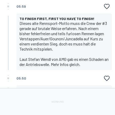
05:59
TO FINISH FIRST, FIRST YOU HAVE TO FINISH!
Dieses alte Rennsport-Motto muss die Crew der #3
gerade auf brutale Weise erfahren. Nach einem
bisher fehlerfreien und teils furiosen Rennen lagen
Verstappen/Auer/Gounon/Juncadella auf Kurs zu
einem verdienten Sieg, doch es muss halt die
Technik mitspielen.
Laut Stefan Wendl von AMG gab es einen Schaden an
der Antriebswelle. Mehr Infos gleich.
05:50
WAS IST LOS BEIM VERSTAPPEN-AMG?
Winward-Teammanager Steve Buschmann kann
auch nur bedingt Aufklärung liefern: "Ja, wir haben
leider ein technisches Problem, hinten rechts an der
Ecke. Keine Berührung, sondern halt wirklich