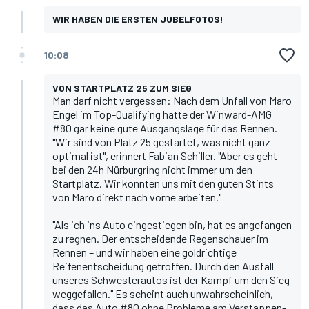
WIR HABEN DIE ERSTEN JUBELFOTOS!
10:08
VON STARTPLATZ 25 ZUM SIEG
Man darf nicht vergessen: Nach dem Unfall von Maro
Engel im Top-Qualifying hatte der Winward-AMG
#80 gar keine gute Ausgangslage für das Rennen.
"Wir sind von Platz 25 gestartet, was nicht ganz
optimal ist", erinnert Fabian Schiller. "Aber es geht
bei den 24h Nürburgring nicht immer um den
Startplatz. Wir konnten uns mit den guten Stints
von Maro direkt nach vorne arbeiten."
"Als ich ins Auto eingestiegen bin, hat es angefangen
zu regnen. Der entscheidende Regenschauer im
Rennen – und wir haben eine goldrichtige
Reifenentscheidung getroffen. Durch den Ausfall
unseres Schwesterautos ist der Kampf um den Sieg
weggefallen." Es scheint auch unwahrscheinlich,
dass das Auto #80 ohne Probleme am Verstappen-