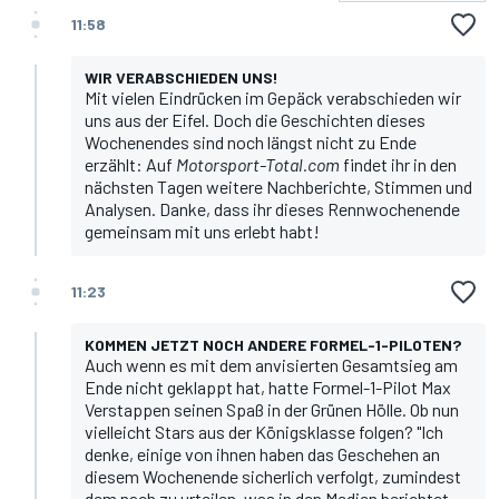
11:58
WIR VERABSCHIEDEN UNS!
Mit vielen Eindrücken im Gepäck verabschieden wir
uns aus der Eifel. Doch die Geschichten dieses
Wochenendes sind noch längst nicht zu Ende
erzählt: Auf
Motorsport-Total.com
findet ihr in den
nächsten Tagen weitere Nachberichte, Stimmen und
Analysen. Danke, dass ihr dieses Rennwochenende
gemeinsam mit uns erlebt habt!
11:23
KOMMEN JETZT NOCH ANDERE FORMEL-1-PILOTEN?
Auch wenn es mit dem anvisierten Gesamtsieg am
Ende nicht geklappt hat, hatte Formel-1-Pilot
Max
Verstappen
seinen Spaß in der Grünen Hölle. Ob nun
vielleicht Stars aus der Königsklasse folgen? "Ich
denke, einige von ihnen haben das Geschehen an
diesem Wochenende sicherlich verfolgt, zumindest
dem nach zu urteilen, was in den Medien berichtet