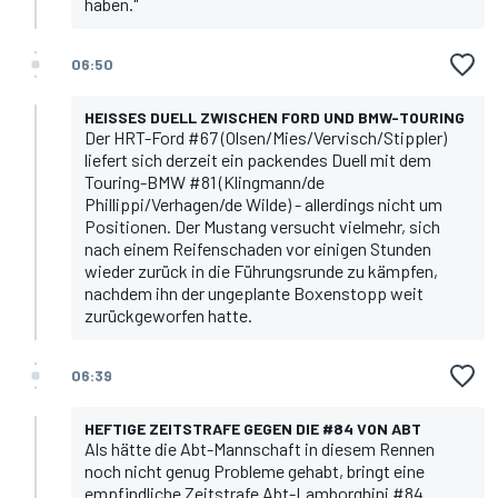
haben."
06:50
HEISSES DUELL ZWISCHEN FORD UND BMW-TOURING
Der HRT-Ford #67 (Olsen/Mies/Vervisch/Stippler)
liefert sich derzeit ein packendes Duell mit dem
Touring-BMW #81 (Klingmann/de
Phillippi/Verhagen/de Wilde) - allerdings nicht um
Positionen. Der Mustang versucht vielmehr, sich
nach einem Reifenschaden vor einigen Stunden
wieder zurück in die Führungsrunde zu kämpfen,
nachdem ihn der ungeplante Boxenstopp weit
zurückgeworfen hatte.
06:39
HEFTIGE ZEITSTRAFE GEGEN DIE #84 VON ABT
Als hätte die Abt-Mannschaft in diesem Rennen
noch nicht genug Probleme gehabt, bringt eine
empfindliche Zeitstrafe Abt-Lamborghini #84