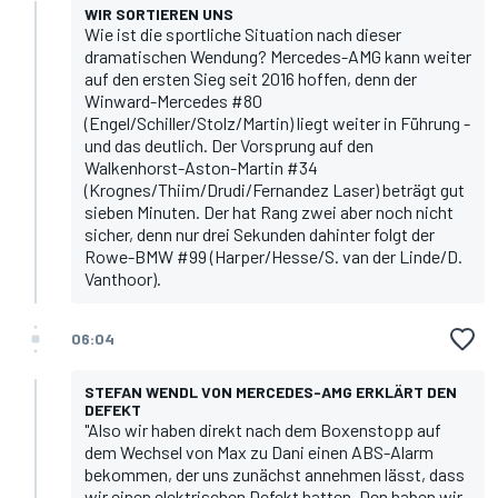
WIR SORTIEREN UNS
Wie ist die sportliche Situation nach dieser
dramatischen Wendung? Mercedes-AMG kann weiter
auf den ersten Sieg seit 2016 hoffen, denn der
Winward-Mercedes #80
(Engel/Schiller/Stolz/Martin) liegt weiter in Führung -
und das deutlich. Der Vorsprung auf den
Walkenhorst-Aston-Martin #34
(Krognes/Thiim/Drudi/Fernandez Laser) beträgt gut
sieben Minuten. Der hat Rang zwei aber noch nicht
sicher, denn nur drei Sekunden dahinter folgt der
Rowe-BMW #99 (Harper/Hesse/S. van der Linde/D.
Vanthoor).
06:04
STEFAN WENDL VON MERCEDES-AMG ERKLÄRT DEN
DEFEKT
"Also wir haben direkt nach dem Boxenstopp auf
dem Wechsel von Max zu Dani einen ABS-Alarm
bekommen, der uns zunächst annehmen lässt, dass
wir einen elektrischen Defekt hatten. Den haben wir