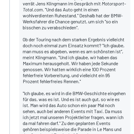
verrät Jens Klingmann im Gespräch mit
Motorsport-
Total.com
. "Und das Auto geht in einen
wohlverdienten Ruhestand." Deshalb hat der BMW-
Werksfahrer die Chance genutzt, um sich "so ein
bisschen zu verabschieden".
Ob der Touring nach dem starken Ergebnis vielleicht
doch noch einmal zum Einsatz kommt? "Ich glaube,
man muss es abgeben, wenn es am schönsten ist",
meint Klingmann. "Und ich glaube, wir haben das
Maximum herausgeholt. Wir haben jede Sekunde
genossen. Wir hatten wirklich eine 100 Prozent
fehlerfreie Vorbereitung, und vielleicht ein 95
Prozent fehlerfreies Rennen."
"Ich glaube, es wird in die BMW-Geschichte eingehen
für das, was es ist. Und es ist auch gut, so wie es
ist. Man wird das Auto schon ein paar Mal noch
sehen, auch bei anderen Events mit Taxi. Da muss
ich jetzt mal unseren Projektleiter fragen, wann ich
da mal fahren darf." Zu den geplanten Events
gehören beispielsweise die Parade in Le Mans und