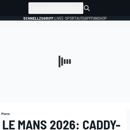
ALLE RENNSERIEN
SCHNELLZUGRIFF:
LIVE
E-SPORT
AUTO
APP
FANSHOP
e Mans
 LE MANS 2026: CADDY-