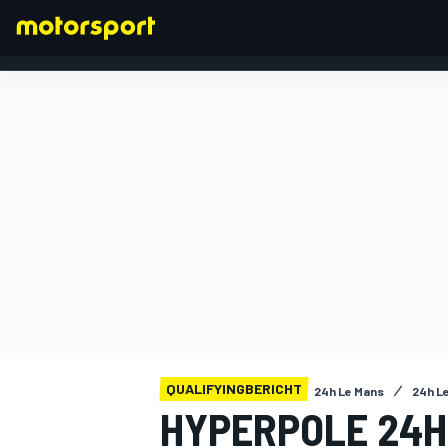
FORMEL 1
QUALIFYINGBERICHT
24h Le Mans
24h L
HYPERPOLE 24H