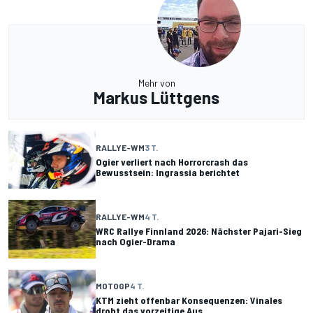
Mehr von
Markus Lüttgens
RALLYE-WM
3 T.
Ogier verliert nach Horrorcrash das
Bewusstsein: Ingrassia berichtet
RALLYE-WM
4 T.
WRC Rallye Finnland 2026: Nächster Pajari-Sieg
nach Ogier-Drama
MOTOGP
4 T.
KTM zieht offenbar Konsequenzen: Vinales
droht das vorzeitige Aus