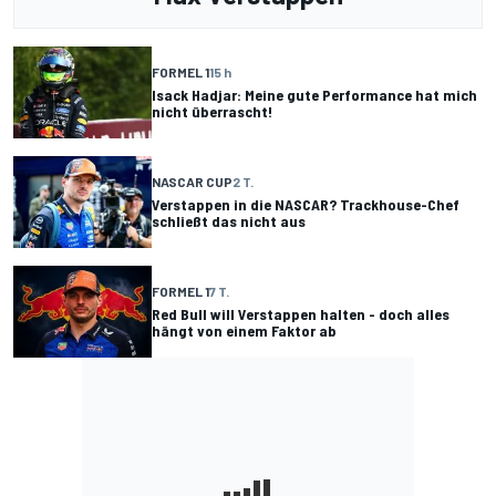
FORMEL 1
15 h
Isack Hadjar: Meine gute Performance hat mich
nicht überrascht!
NASCAR CUP
2 T.
Verstappen in die NASCAR? Trackhouse-Chef
schließt das nicht aus
FORMEL 1
7 T.
Red Bull will Verstappen halten - doch alles
hängt von einem Faktor ab