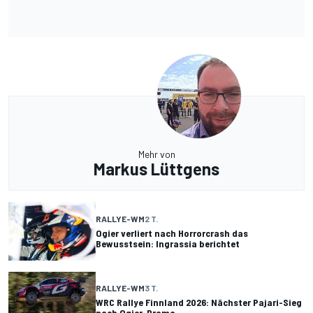
Mehr von
Markus Lüttgens
RALLYE-WM
2 T.
Ogier verliert nach Horrorcrash das
Bewusstsein: Ingrassia berichtet
RALLYE-WM
3 T.
WRC Rallye Finnland 2026: Nächster Pajari-Sieg
nach Ogier-Drama