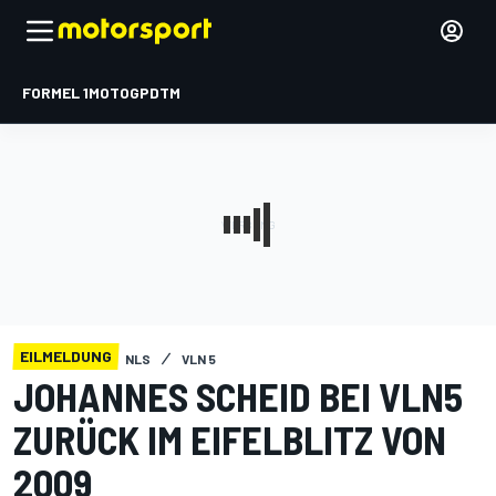
FORMEL 1
MOTOGP
DTM
EILMELDUNG
NLS
VLN 5
JOHANNES SCHEID BEI VLN5
ZURÜCK IM EIFELBLITZ VON
2009