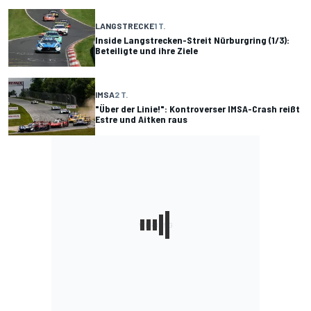
LANGSTRECKE
1 T.
Inside Langstrecken-Streit Nürburgring (1/3):
Beteiligte und ihre Ziele
IMSA
2 T.
"Über der Linie!": Kontroverser IMSA-Crash reißt
Estre und Aitken raus