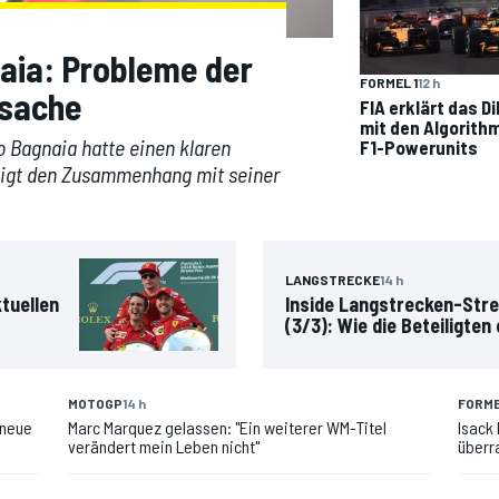
ia: Probleme der
FORMEL 1
12 h
rsache
FIA erklärt das 
mit den Algorith
Bagnaia hatte einen klaren
F1-Powerunits
ätigt den Zusammenhang mit seiner
LANGSTRECKE
14 h
tuellen
Inside Langstrecken-Stre
(3/3): Wie die Beteiligten
MOTOGP
14 h
FORME
 neue
Marc Marquez gelassen: "Ein weiterer WM-Titel
Isack
verändert mein Leben nicht"
überr