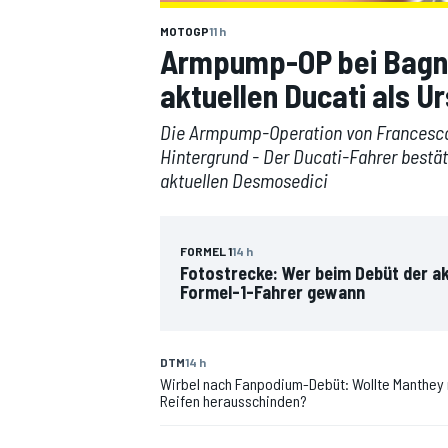
MOTOGP
11 h
Armpump-OP bei Bagna
aktuellen Ducati als U
DTM
Die Armpump-Operation von Francesco 
Hintergrund - Der Ducati-Fahrer best
aktuellen Desmosedici
FORMEL 1
14 h
Fotostrecke: Wer beim Debüt der ak
Formel-1-Fahrer gewann
DTM
14 h
Wirbel nach Fanpodium-Debüt: Wollte Manthey
Reifen herausschinden?