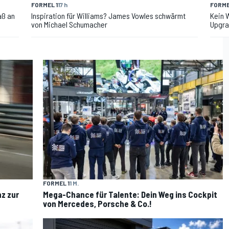
FORMEL 1
17 h
FORME
aß an
Inspiration für Williams? James Vowles schwärmt
Kein W
von Michael Schumacher
Upgra
FORMEL 1
1 M.
nz zur
Mega-Chance für Talente: Dein Weg ins Cockpit
von Mercedes, Porsche & Co.!