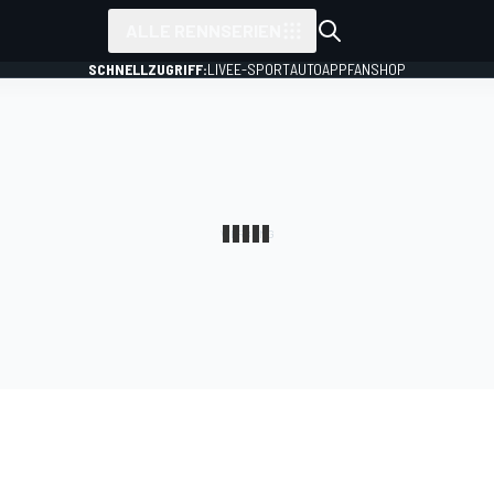
ALLE RENNSERIEN
SCHNELLZUGRIFF:
LIVE
E-SPORT
AUTO
APP
FANSHOP