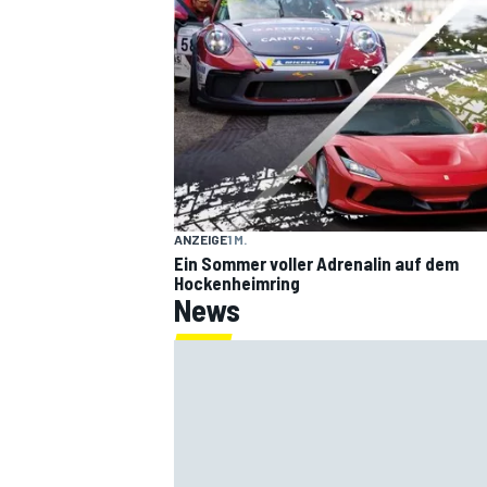
ANZEIGE
1 M.
SPORTWAGEN
Ein Sommer voller Adrenalin auf dem
Hockenheimring
News