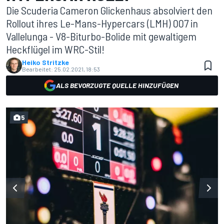
Die Scuderia Cameron Glickenhaus absolviert den
Rollout ihres Le-Mans-Hypercars (LMH) 007 in
Vallelunga - V8-Biturbo-Bolide mit gewaltigem
Heckflügel im WRC-Stil!
Heiko Stritzke
Bearbeitet:
25.02.2021, 18:53
ALS BEVORZUGTE QUELLE HINZUFÜGEN
5