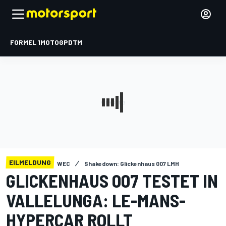
FORMEL 1
MOTOGP
DTM
EILMELDUNG
WEC
Shakedown: Glickenhaus 007 LMH
GLICKENHAUS 007 TESTET IN
VALLELUNGA: LE-MANS-
HYPERCAR ROLLT