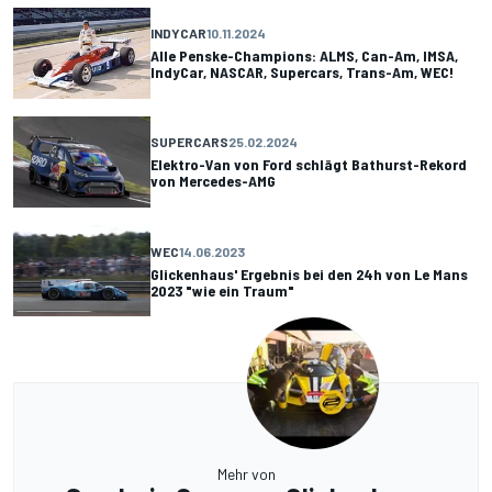
INDYCAR
10.11.2024
Alle Penske-Champions: ALMS, Can-Am, IMSA,
IndyCar, NASCAR, Supercars, Trans-Am, WEC!
SUPERCARS
25.02.2024
Elektro-Van von Ford schlägt Bathurst-Rekord
von Mercedes-AMG
WEC
14.06.2023
Glickenhaus' Ergebnis bei den 24h von Le Mans
2023 "wie ein Traum"
Mehr von