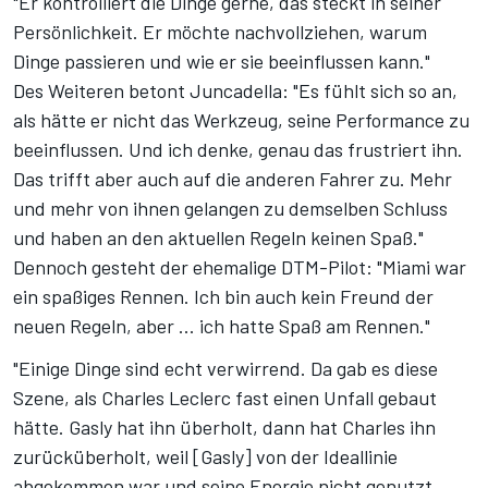
"Er kontrolliert die Dinge gerne, das steckt in seiner
Persönlichkeit. Er möchte nachvollziehen, warum
Dinge passieren und wie er sie beeinflussen kann."
Des Weiteren betont Juncadella: "Es fühlt sich so an,
als hätte er nicht das Werkzeug, seine Performance zu
beeinflussen. Und ich denke, genau das frustriert ihn.
Das trifft aber auch auf die anderen Fahrer zu. Mehr
und mehr von ihnen gelangen zu demselben Schluss
und haben an den aktuellen Regeln keinen Spaß."
Dennoch gesteht der ehemalige DTM-Pilot: "Miami war
ein spaßiges Rennen. Ich bin auch kein Freund der
neuen Regeln, aber ... ich hatte Spaß am Rennen."
"Einige Dinge sind echt verwirrend. Da gab es diese
Szene, als Charles Leclerc fast einen Unfall gebaut
hätte. Gasly hat ihn überholt, dann hat Charles ihn
zurücküberholt, weil [Gasly] von der Ideallinie
abgekommen war und seine Energie nicht genutzt